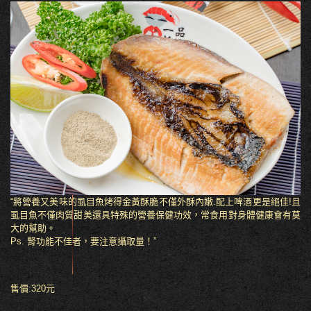
“將營養又美味的虱目魚烤得金黃酥脆不僅外酥內嫩.配上啤酒更是絕佳!且
虱目魚不僅肉質甜美還具特殊的營養保健功效，常食用對身體健康會有莫
大的幫助。
Ps. 腎功能不佳者，要注意攝取量！”
售價:320元