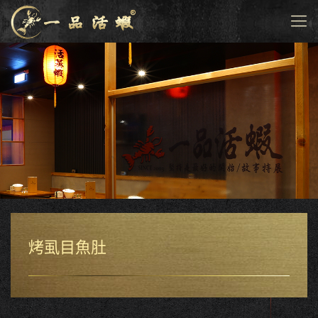
烤虱目魚肚