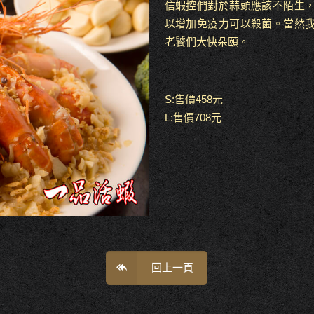
信蝦控們對於蒜頭應該不陌生
以增加免疫力可以殺菌。當然
老饕們大快朵頤。
S:售價458元
L:售價708元
回上一頁