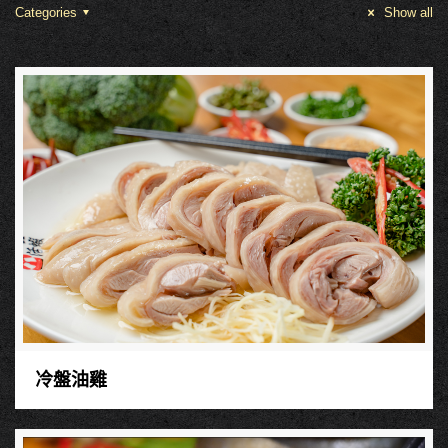
Categories
Show all
冷盤油雞