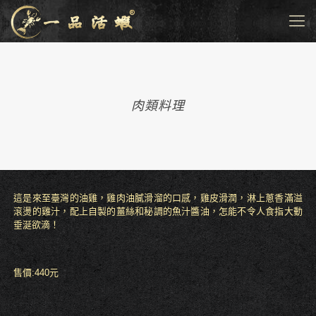
肉類料理
這是來至臺灣的油雞，雞肉油膩滑溜的口感，雞皮滑潤，淋上蔥香滿溢
滾燙的雞汁，配上自製的薑絲和秘調的魚汁醬油，怎能不令人食指大動
垂涎欲滴！
售價:440元