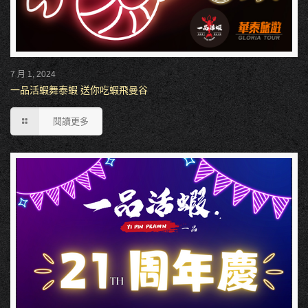
7 月 1, 2024
一品活蝦舞泰蝦 送你吃蝦飛曼谷
閱讀更多