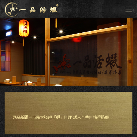
東森新聞－市民大道超「蝦」料理 誘人辛香料辣得過癮