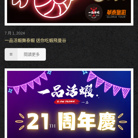
7 月 1, 2024
一品活蝦舞泰蝦 送你吃蝦飛曼谷
閱讀更多