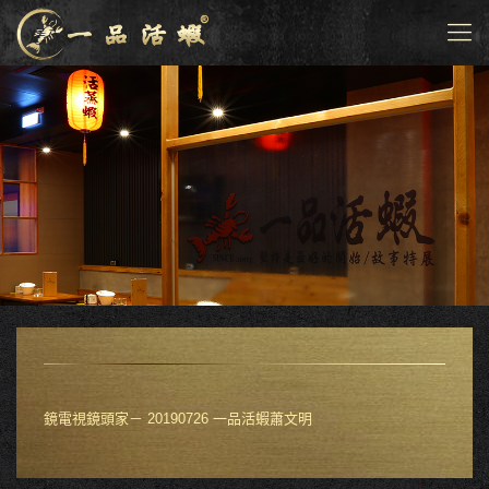
鏡電視鏡頭家－ 20190726 一品活蝦蕭文明